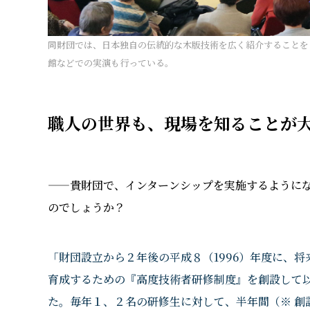
同財団では、日本独自の伝統的な木版技術を広く紹介することを
館などでの実演も行っている。
職人の世界も、現場を知ることが
——貴財団で、インターンシップを実施するように
のでしょうか？
「財団設立から２年後の平成８（1996）年度に、
育成するための『高度技術者研修制度』を創設して
た。毎年１、２名の研修生に対して、半年間（※ 創