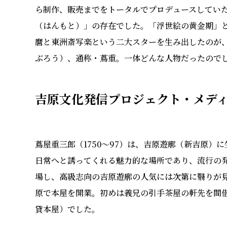
ら制作、販売までをトータルでプロデュースしてい
（はんもと）」の存在でした。「浮世絵の黄金期」
麿と東洲斎写楽という二大スターを生み出したのが
ぶろう）、通称・蔦重。一体どんな人物だったので
吉原文化発信プロジェクト・メデ
蔦屋重三郎（1750〜97）は、吉原遊廓（新吉原）
日常へと誘ってくれる魅力的な場所であり、流行の
場し、高級志向の吉原遊廓の人気には次第に翳りが
原で本屋を開業。初めは義兄の引手茶屋の軒先を間
貸本屋）でした。