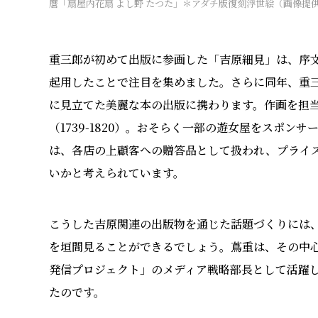
麿「扇屋内花扇 よし野 たつた」＊アダチ版復刻浮世絵（画像提
重三郎が初めて出版に参画した「吉原細見」は、序文の
起用したことで注目を集めました。さらに同年、重
に見立てた美麗な本の出版に携わります。作画を担
（1739-1820）。おそらく一部の遊女屋をスポン
は、各店の上顧客への贈答品として扱われ、プライ
いかと考えられています。
こうした吉原関連の出版物を通じた話題づくりには
を垣間見ることができるでしょう。蔦重は、その中
発信プロジェクト」のメディア戦略部長として活躍
たのです。