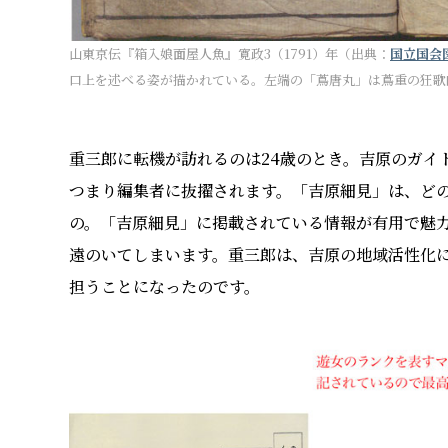
山東京伝『箱入娘面屋人魚』寛政3（1791）年（出典：
国立国会
口上を述べる姿が描かれている。左端の「蔦唐丸」は蔦重の狂歌
重三郎に転機が訪れるのは24歳のとき。吉原のガイ
つまり編集者に抜擢されます。「吉原細見」は、ど
の。「吉原細見」に掲載されている情報が有用で魅
遠のいてしまいます。重三郎は、吉原の地域活性化
担うことになったのです。