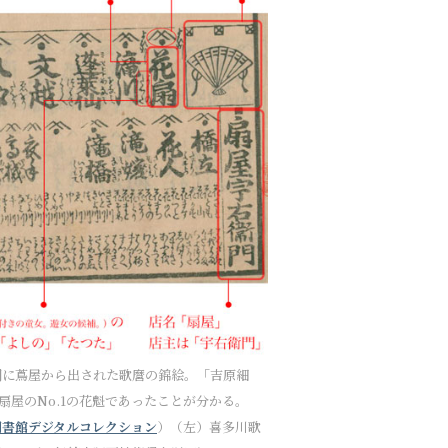
期に蔦屋から出された歌麿の錦絵。「吉原細
屋のNo.1の花魁であったことが分かる。
図書館デジタルコレクション
）（左）喜多川歌