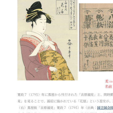
寛政７（1795）年に蔦屋から刊行された「吉原細見」と、同時
見」を見ることで、錦絵に描かれている「花扇」という遊女が、扇
（右）蔦屋版「吉原細見」寛政７（1795）年（出典：
国立国会