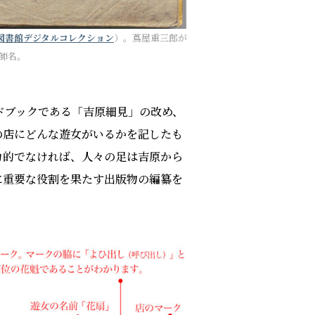
図書館デジタルコレクション
）。蔦屋重三郎が
師名。
ドブックである「吉原細見」の改め、
の店にどんな遊女がいるかを記したも
力的でなければ、人々の足は吉原から
に重要な役割を果たす出版物の編纂を