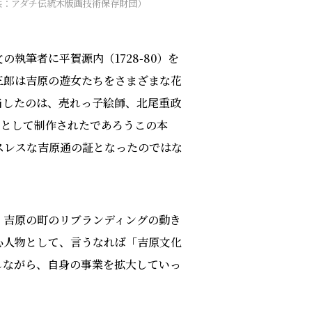
供：アダチ伝統木版画技術保存財団）
執筆者に平賀源内（1728-80）を
三郎は吉原の遊女たちをさまざまな花
当したのは、売れっ子絵師、北尾重政
サーとして制作されたであろうこの本
スレスな吉原通の証となったのではな
、吉原の町のリブランディングの動き
心人物として、言うなれば「吉原文化
しながら、自身の事業を拡大していっ