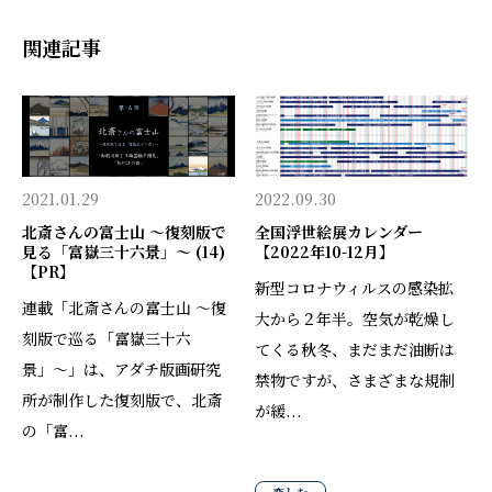
関連記事
2021.01.29
2022.09.30
北斎さんの富士山 〜復刻版で
全国浮世絵展カレンダー
見る「富嶽三十六景」〜 (14)
【2022年10-12月】
【PR】
新型コロナウィルスの感染拡
連載「北斎さんの富士山 〜復
大から２年半。空気が乾燥し
刻版で巡る「富嶽三十六
てくる秋冬、まだまだ油断は
景」〜」は、アダチ版画研究
禁物ですが、さまざまな規制
所が制作した復刻版で、北斎
が緩...
の「富...