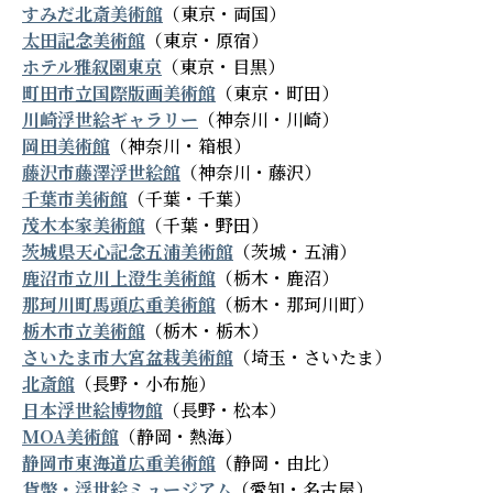
すみだ北斎美術館
（東京・両国）
太田記念美術館
（東京・原宿）
ホテル雅叙園東京
（東京・目黒）
町田市立国際版画美術館
（東京・町田）
川崎浮世絵ギャラリー
（神奈川・川崎）
岡田美術館
（神奈川・箱根）
藤沢市藤澤浮世絵館
（神奈川・藤沢）
千葉市美術館
（千葉・千葉）
茂木本家美術館
（千葉・野田）
茨城県天心記念五浦美術館
（茨城・五浦）
鹿沼市立川上澄生美術館
（栃木・鹿沼）
那珂川町馬頭広重美術館
（栃木・那珂川町）
栃木市立美術館
（栃木・栃木）
さいたま市大宮盆栽美術館
（埼玉・さいたま）
北斎館
（長野・小布施）
日本浮世絵博物館
（長野・松本）
MOA美術館
（静岡・熱海）
静岡市東海道広重美術館
（静岡・由比）
貨幣・浮世絵ミュージアム
（愛知・名古屋）