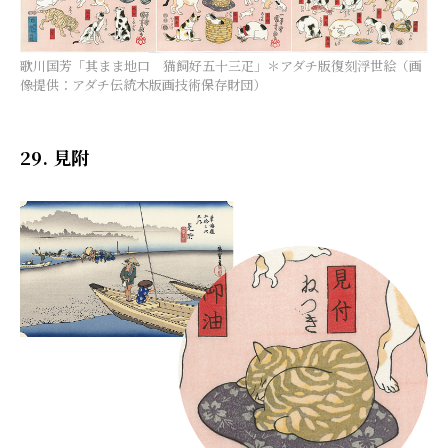
歌川国芳「其まま地口 猫飼好五十三疋」＊アダチ版復刻浮世絵（画
像提供：アダチ伝統木版画技術保存財団）
29. 見附