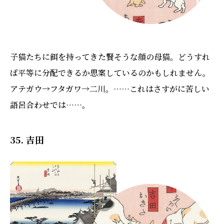
子猫たちに餌を持ってきた賢そうな顔の母猫。どうすれ
ば平等に分配できるか思案しているのかもしれません。
アテガウ→フタガワ→二川。……これはさすがに苦しい
語呂合わせでは……。
35. 吉田