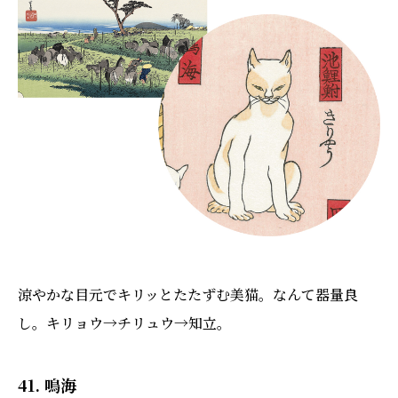
涼やかな目元でキリッとたたずむ美猫。なんて器量良
し。キリョウ→チリュウ→知立。
41. 鳴海