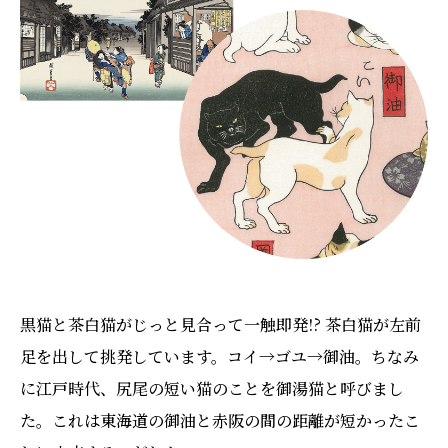
黒猫と茶白猫がじっと見合って一触即発!? 茶白猫が左前
足を出して挑発しています。コイ→ゴユ→御油。ちなみ
に江戸時代、尻尾の短い猫のことを御湯猫と呼びまし
た。これは東海道の御油と赤阪の間の距離が短かったこ