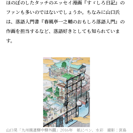
ほのぼのしたタッチのエッセイ漫画『すゞしろ日記』の
ファンも多いのではないでしょうか。ちなみに山口氏
は、落語入門書『春風亭一之輔のおもしろ落語入門』の
作画を担当するなど、落語好きとしても知られていま
す。
山口晃「九州鐵道驛中驛外圖」2016年 紙にペン、水彩 撮影：宮島