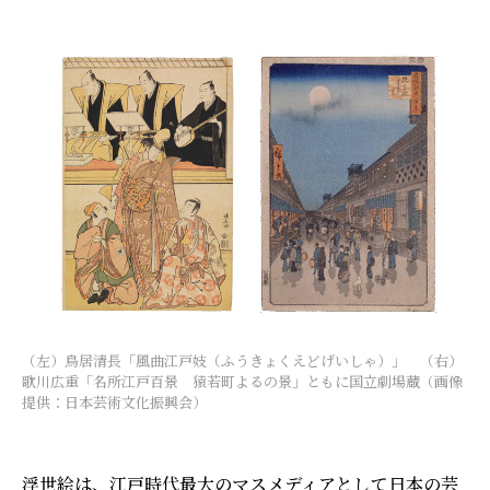
（左）鳥居清長「風曲江戸妓（ふうきょくえどげいしゃ）」 （右）
歌川広重「名所江戸百景 猿若町よるの景」ともに国立劇場蔵（画像
提供：日本芸術文化振興会）
浮世絵は、江戸時代最大のマスメディアとして日本の芸