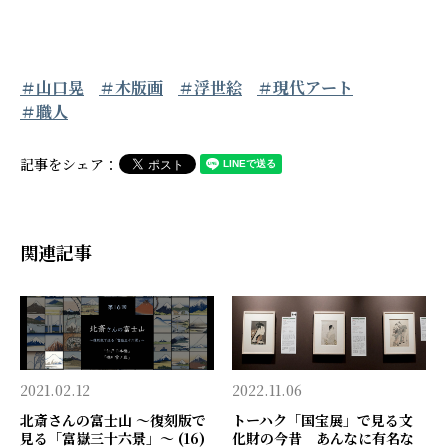
＃山口晃
＃木版画
＃浮世絵
＃現代アート
＃職人
記事をシェア：
関連記事
2021.02.12
2022.11.06
北斎さんの富士山 〜復刻版で
トーハク「国宝展」で見る文
見る「富嶽三十六景」〜 (16)
化財の今昔 あんなに有名な