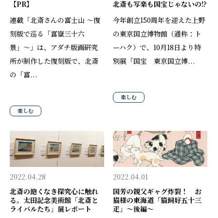
【PR】
北斎も写楽も国宝じゃないの!?
連載「北斎さんの富士山 〜復
今年創立150周年を迎えた上野
刻版で巡る「富嶽三十六
の東京国立博物館（通称：ト
景」〜」は、アダチ版画研究
ーハク）で、10月18日より特
所が制作した復刻版で、北斎
別展「国宝 東京国立博...
の「富...
楽しむ
楽しむ
2022.04.28
2022.04.01
北斎の飽くなき探究心に触れ
国芳の親父ギャグ炸裂！ お
る。太田記念美術館「北斎と
猫様の東海道「猫飼好五十三
ライバルたち」展レポート
疋」〜後編〜