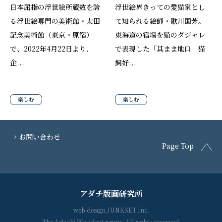
日本屈指の浮世絵所蔵数を誇
浮世絵界きっての愛猫家とし
る浮世絵専門の美術館・太田
て知られる絵師・歌川国芳。
記念美術館（東京・原宿）
東海道の宿場を猫のダジャレ
で、2022年4月22日より、
で表現した「其まま地口 猫
企...
飼好...
楽しむ
楽しむ
→ お問い合わせ
Page Top
アダチ版画研究所
web design,JUNKSET Inc.
The Adachi Woodcut prints. All rights reserved.