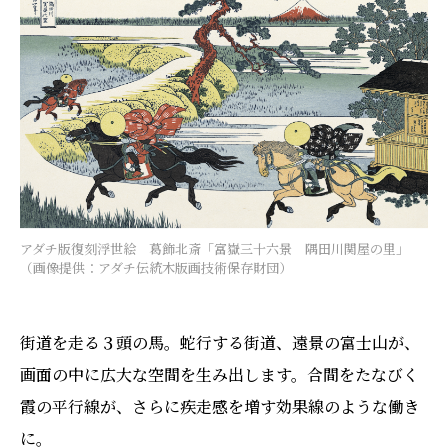
アダチ版復刻浮世絵 葛飾北斎「富嶽三十六景 隅田川関屋の里」
（画像提供：アダチ伝統木版画技術保存財団）
街道を走る３頭の馬。蛇行する街道、遠景の富士山が、
画面の中に広大な空間を生み出します。合間をたなびく
霞の平行線が、さらに疾走感を増す効果線のような働き
に。