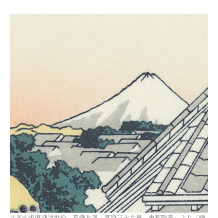
アダチ版復刻浮世絵 葛飾北斎「富嶽三十六景 東都駿臺」より（画