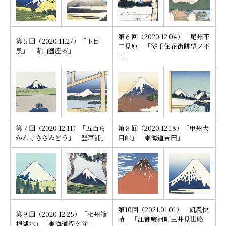
第６回（2020.12.04）「尾州不
第５回（2020.11.27）「下目
二見原」「従千住花街眺望ノ不
黒」「青山圓座枩」
二」
第７回（2020.12.11）「五百ら
第８回（2020.12.18）「甲州犬
かん寺さざゐどう」「登戸浦」
目峠」「東海道吉田」
第10回（2021.01.01）「凱風快
第９回（2020.12.25）「相州箱
晴」「江都駿河町三井見世略
根湖水」「東海道程ケ谷」