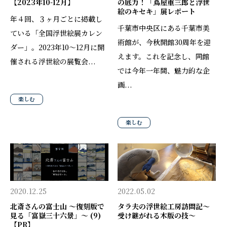
【2023年10-12月】
の底力！「蔦屋重三郎と浮世
絵のキセキ」展レポート
年４回、３ヶ月ごとに掲載し
千葉市中央区にある千葉市美
ている「全国浮世絵展カレン
術館が、今秋開館30周年を迎
ダー」。2023年10〜12月に開
えます。これを記念し、同館
催される浮世絵の展覧会...
では今年一年間、魅力的な企
画...
楽しむ
楽しむ
2020.12.25
2022.05.02
北斎さんの富士山 〜復刻版で
タラ夫の浮世絵工房訪問記〜
見る「富嶽三十六景」〜 (9)
受け継がれる木版の技〜
【PR】