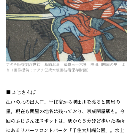
アダチ版復刻浮世絵 葛飾北斎「富嶽三十六景 隅田川関屋の里」よ
り（画像提供：アダチ伝統木版画技術保存財団）
■ ふじさんぽ
江戸の北の出入口、千住宿から隅田川を渡ると関屋の
里。現在も関屋の地名は残っており、京成関屋駅も。今
回のふじさんぽスポットは、駅から５分ほど歩いた場所
にあるリバーフロントパーク「千住大川端公園」。水上