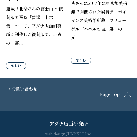
皆さんは2017年に東京都美術
連載「北斎さんの富士山 〜復
館で開催された展覧会「ボイ
刻版で巡る「富嶽三十六
マンス美術館所蔵 ブリュー
景」〜」は、アダチ版画研究
ゲル『バベルの塔』展」の
所が制作した復刻版で、北斎
元...
の「富...
楽しむ
楽しむ
→ お問い合わせ
Page Top
アダチ版画研究所
web design,JUNKSET Inc.