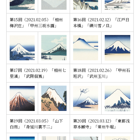
第15回（2021.02.05）「相州
第16回（2021.02.12）「江戸日
梅沢庄」「甲州三坂水面」
本橋」「礫川雪ノ旦」
第17回（2021.02.19）「相州七
第18回（2021.02.26）「甲州石
里濱」「武陽佃嶌」
班沢」「武州玉川」
第19回（2021.03.05）「山下
第20回（2021.03.12）「東都浅
白雨」「身延川裏不二」
草本願寺」「常州牛堀」