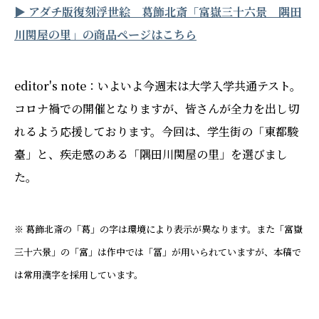
▶︎ アダチ版復刻浮世絵 葛飾北斎「富嶽三十六景 隅田
川関屋の里」の商品ページはこちら
editor's note：いよいよ今週末は大学入学共通テスト。
コロナ禍での開催となりますが、皆さんが全力を出し切
れるよう応援しております。今回は、学生街の「東都駿
臺」と、疾走感のある「隅田川関屋の里」を選びまし
た。
※ 葛飾北斎の「葛」の字は環境により表示が異なります。また「富嶽
三十六景」の「富」は作中では「冨」が用いられていますが、本稿で
は常用漢字を採用しています。