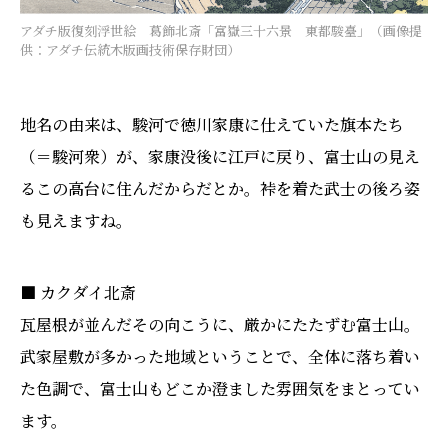
アダチ版復刻浮世絵 葛飾北斎「富嶽三十六景 東都駿臺」（画像提
供：アダチ伝統木版画技術保存財団）
地名の由来は、駿河で徳川家康に仕えていた旗本たち
（＝駿河衆）が、家康没後に江戸に戻り、富士山の見え
るこの高台に住んだからだとか。裃を着た武士の後ろ姿
も見えますね。
■ カクダイ北斎
瓦屋根が並んだその向こうに、厳かにたたずむ富士山。
武家屋敷が多かった地域ということで、全体に落ち着い
た色調で、富士山もどこか澄ました雰囲気をまとってい
ます。