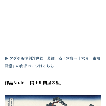
▶︎ アダチ版復刻浮世絵 葛飾北斎「富嶽三十六景 東都
駿臺」の商品ページはこちら
作品No.16 「隅田川関屋の里」