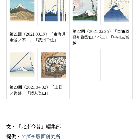
第22回（2021.03.26）「東海道
第21回（2021.03.19）「東海道
品川御殿山ノ不二」「甲州三嶌
金谷ノ不二」「武州千住」
越」
第23回（2021.04.02）「上総
ノ海路」「諸人登山」
文・「北斎今昔」編集部
提供・
アダチ版画研究所