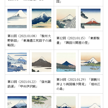
図」
第11回（2021.01.08）「駿州大
第12回（2021.01.15）「東都駿
野新田」「東海道江尻田子の浦
臺」「隅田川関屋の里」
略図」
第14回（2021.01.29）「御厩川
第13回（2021.01.22）「信州諏
岸より両国橋夕陽見」「相州江
訪湖」「甲州伊沢暁」
の島」