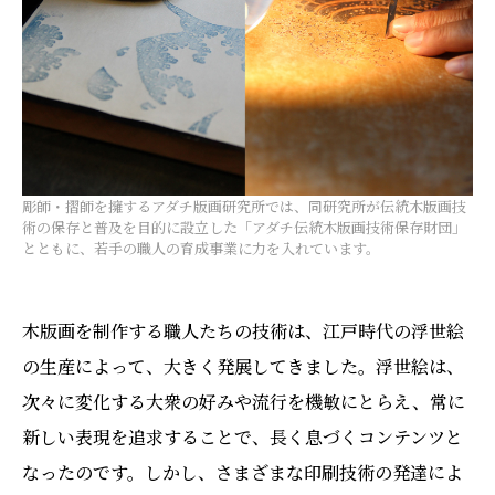
彫師・摺師を擁するアダチ版画研究所では、同研究所が伝統⽊版画技
術の保存と普及を⽬的に設立した「アダチ伝統⽊版画技術保存財団」
とともに、若⼿の職⼈の育成事業に⼒を⼊れています。
木版画を制作する職人たちの技術は、江戸時代の浮世絵
の生産によって、大きく発展してきました。浮世絵は、
次々に変化する大衆の好みや流行を機敏にとらえ、常に
新しい表現を追求することで、長く息づくコンテンツと
なったのです。しかし、さまざまな印刷技術の発達によ