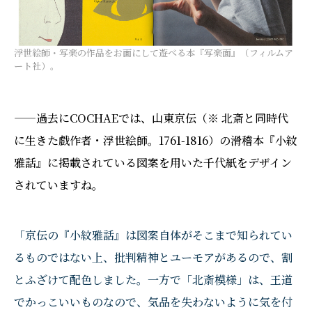
浮世絵師・写楽の作品をお面にして遊べる本『写楽面』（フィルムア
ート社）。
——過去にCOCHAEでは、山東京伝（※ 北斎と同時代
に生きた戯作者・浮世絵師。1761-1816）の滑稽本『小紋
雅話』に掲載されている図案を用いた千代紙をデザイン
されていますね。
「京伝の『小紋雅話』は図案自体がそこまで知られてい
るものではない上、批判精神とユーモアがあるので、割
とふざけて配色しました。一方で「北斎模様」は、王道
でかっこいいものなので、気品を失わないように気を付