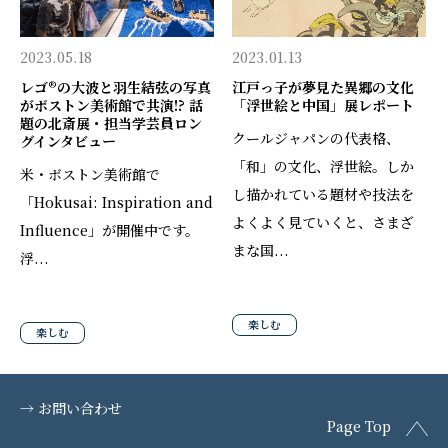
2023.05.18
2023.01.13
レゴ®️の大波と羽生結弦の写真
江戸っ子が夢見た異郷の文化
がボストン美術館で共演!? 話
「浮世絵と中国」展レポート
題の北斎展・担当学芸員ロン
クールジャパンの代表格、
グインタビュー
「和」の文化、浮世絵。しか
米・ボストン美術館で
し描かれている題材や技法を
「Hokusai: Inspiration and
よくよく見ていくと、さまざ
Influence」が開催中です。
まな国...
浮...
楽しむ
楽しむ
→ お問い合わせ
Page Top