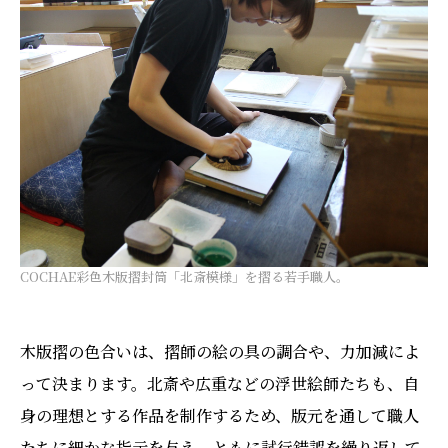
COCHAE彩色木版摺封筒「北斎模様」を摺る若手職人。
木版摺の色合いは、摺師の絵の具の調合や、力加減によ
って決まります。北斎や広重などの浮世絵師たちも、自
身の理想とする作品を制作するため、版元を通して職人
たちに細かな指示を与え、ともに試行錯誤を繰り返して