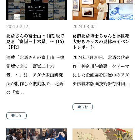
2021.02.12
2024.08.05
北斎さんの富士山 〜復刻版で
葛飾北斎博士ちゃんと浮世絵
見る「富嶽三十六景」〜 (16)
大好きキッズの夏休みイベン
【PR】
トレポート
連載「北斎さんの富士山 〜復
2024年7月20日、北斎の代表
刻版で巡る「富嶽三十六
作「神奈川沖浪裏」をテーマ
景」〜」は、アダチ版画研究
にした企画展を開催中のアダ
所が制作した復刻版で、北斎
チ伝統木版画技術保存財団...
の「富...
楽しむ
楽しむ