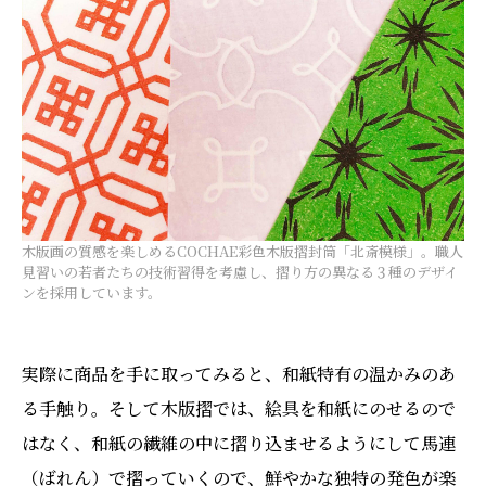
木版画の質感を楽しめるCOCHAE彩色木版摺封筒「北斎模様」。職人
見習いの若者たちの技術習得を考慮し、摺り方の異なる３種のデザイ
ンを採用しています。
実際に商品を手に取ってみると、和紙特有の温かみのあ
る手触り。そして木版摺では、絵具を和紙にのせるので
はなく、和紙の繊維の中に摺り込ませるようにして馬連
（ばれん）で摺っていくので、鮮やかな独特の発色が楽