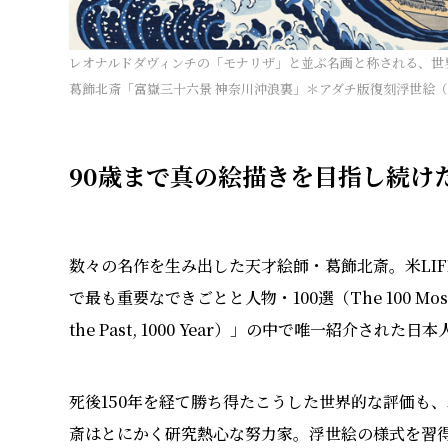
レオナルドダヴィンチの「モナリザ」と並ぶ名画と称される、世
葛飾北斎「富嶽三十六景 神奈川沖浪裏」＊アダチ版復刻浮世絵
90歳まで真の絵描きを目指し続け
数々の名作を生み出した天才絵師・葛飾北斎。米LIF
で最も重要なできごとと人物・100選（The 100 Most Impo
the Past, 1000 Year）」の中で唯一紹介された
死後150年を経て勝ち得たこうした世界的な評価も
斎はとにかく研究熱心な努力家。浮世絵の様式を習