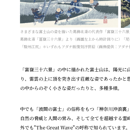
さまざまな富士山の姿を描いた葛飾北斎の代表作「富嶽三十六景
葛飾北斎「冨嶽三十六景」より（画面左上から時計回りに）「尾
「駿州江尻」＊いずれもアダチ版復刻浮世絵（画像提供：アダチ
「富嶽三十六景」の中に描かれた富士山は、陽光に
り、雷雲の上に頂を突き出す荘厳な姿であったかと
の中からのぞく小さな姿だったりと、多種多様。
中でも「波間の富士」の俗称をもつ「神奈川沖浪裏
自然の脅威と人間の営み、そして全てを超越する霊
外でも"The Great Wave"の呼称で知られています