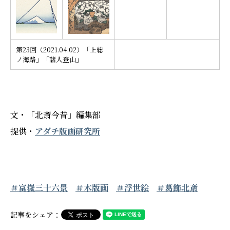
第23回（2021.04.02）「上総
ノ海路」「諸人登山」
文・「北斎今昔」編集部
提供・
アダチ版画研究所
＃富嶽三十六景
＃木版画
＃浮世絵
＃葛飾北斎
記事をシェア：