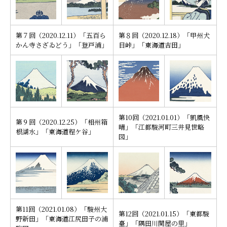
第７回（2020.12.11）「五百ら
第８回（2020.12.18）「甲州犬
かん寺さざゐどう」「登戸浦」
目峠」「東海道吉田」
第10回（2021.01.01）「凱風快
第９回（2020.12.25）「相州箱
晴」「江都駿河町三井見世略
根湖水」「東海道程ケ谷」
図」
第11回（2021.01.08）「駿州大
第12回（2021.01.15）「東都駿
野新田」「東海道江尻田子の浦
臺」「隅田川関屋の里」