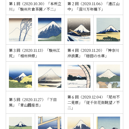
第１回（2020.10.30）「本所立
第２回（2020.11.06）「遠江山
川」「駿州片倉茶園ノ不二」
中」「深川万年橋下」
□□□□
第３回（2020.11.13）「駿州江
第４回（2020.11.20）「神奈川
尻」「相州仲原」
沖浪裏」「穏田の水車」
第６回（2020.12.04）「尾州不
第５回（2020.11.27）「下目
二見原」「従千住花街眺望ノ不
黒」「青山圓座枩」
二」