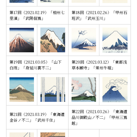
第17回（2021.02.19）「相州七
第18回（2021.02.26）「甲州石
里濱」「武陽佃嶌」
班沢」「武州玉川」
第19回（2021.03.05）「山下
第20回（2021.03.12）「東都浅
白雨」「身延川裏不二」
草本願寺」「常州牛堀」
第22回（2021.03.26）「東海道
第21回（2021.03.19）「東海道
品川御殿山ノ不二」「甲州三嶌
金谷ノ不二」「武州千住」
越」