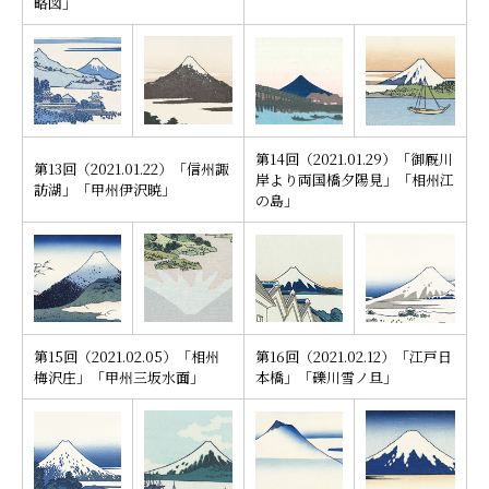
略図」
第14回（2021.01.29）「御厩川
第13回（2021.01.22）「信州諏
岸より両国橋夕陽見」「相州江
訪湖」「甲州伊沢暁」
の島」
第15回（2021.02.05）「相州
第16回（2021.02.12）「江戸日
梅沢庄」「甲州三坂水面」
本橋」「礫川雪ノ旦」