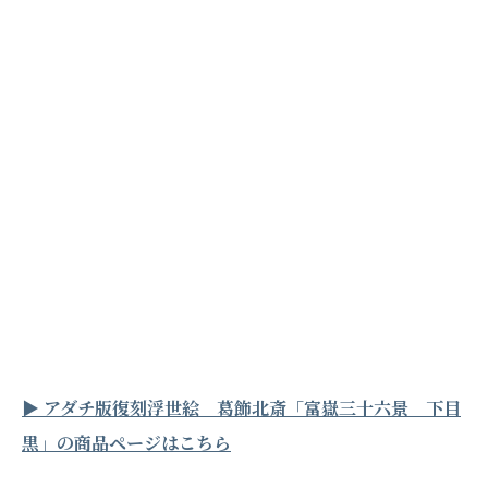
▶︎ アダチ版復刻浮世絵 葛飾北斎「富嶽三十六景 下目
黒」の商品ページはこちら