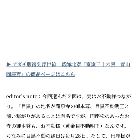
▶︎ アダチ版復刻浮世絵 葛飾北斎「富嶽三十六景 青山
圓座枩」の商品ページはこちら
editor's note：今回選んだ２図は、実はお不動様つなが
り。「目黒」の地名が瀧泉寺の御本尊、目黒不動明王と
深い繋がりがあることは有名ですが、円座松のあったお
寺の御本尊も、お不動様（黄金目不動明王）なんです。
ちなみに目黒不動の縁日は毎月28日。そして、円座松が