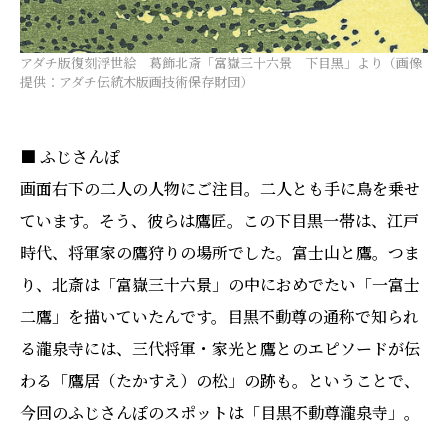
アダチ版復刻浮世絵 葛飾北斎「富嶽三十六景 下目黒」より（画像
提供：アダチ伝統木版画技術保存財団）
■ ふじさんぽ
画面右下の二人の人物にご注目。二人とも手に鳥を乗せ
ています。そう、彼らは鷹匠。この下目黒一帯は、江戸
時代、将軍家の鷹狩りの場所でした。富士山と鷹。つま
り、北斎は「富嶽三十六景」の中におめでたい「一富士
二鷹」を描いていたんです。目黒不動尊の通称で知られ
る瀧泉寺には、三代将軍・家光と鷹とのエピソードが伝
わる「鷹居（たかすえ）の松」の跡も。ということで、
今回のふじさんぽのスポットは「目黒不動尊瀧泉寺」。