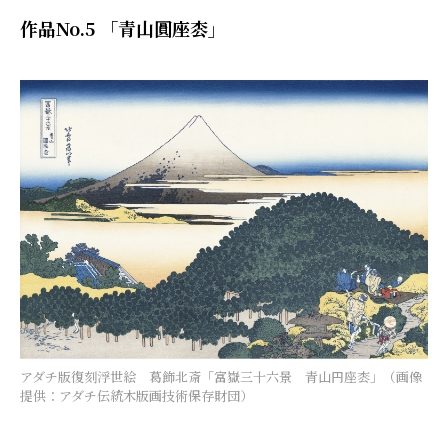
作品No.5 「青山圓座枩」
アダチ版復刻浮世絵 葛飾北斎「富嶽三十六景 青山円座枩」（画像
提供：アダチ伝統木版画技術保存財団）