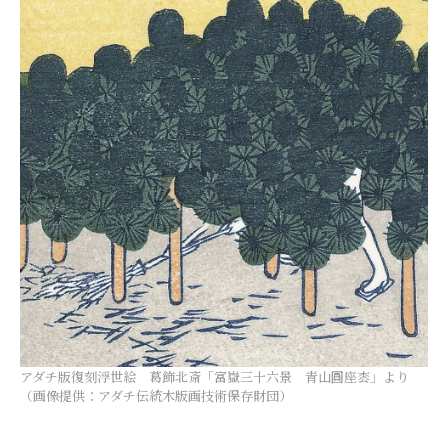
アダチ版復刻浮世絵 葛飾北斎「富嶽三十六景 青山圓座枩」より
（画像提供：アダチ伝統木版画技術保存財団）