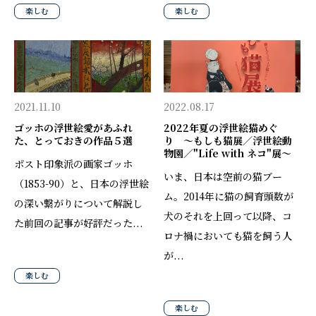
楽しむ
楽しむ
2021.11.10
2022.08.17
ゴッホの浮世絵愛があふれ
2022年夏の浮世絵猫めぐ
た、とっておきの作品５選
り 〜もしも猫展／浮世絵動
物園／"Life with ネコ"展〜
ポスト印象派の画家ゴッホ
いま、日本は空前の猫ブー
（1853-90）と、日本の浮世絵
ム。2014年に猫の飼育頭数が
の深い繋がりについて解説し
犬のそれを上回って以降、コ
た前回の記事が好評だった...
ロナ禍においても猫を飼う人
が...
楽しむ
楽しむ