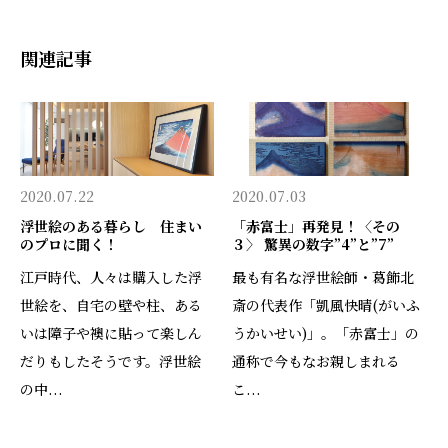
関連記事
2020.07.22
2020.07.03
浮世絵のある暮らし 住まい
「赤富士」再発見！〈その
のプロに聞く！
３〉 驚異の数字”4”と”7”
江戸時代、人々は購入した浮
最も有名な浮世絵師・葛飾北
世絵を、自宅の壁や柱、ある
斎の代表作「凱風快晴(がいふ
いは障子や襖に貼って楽しん
うかいせい)」。「赤富士」の
だりもしたそうです。浮世絵
通称で今もなお親しまれる
の中...
こ...