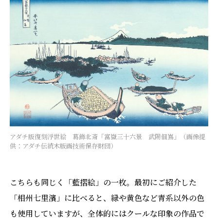
アダチ版復刻浮世絵 葛飾北斎「富嶽三十六景 武陽佃嶌」（画像提
供：アダチ伝統木版画技術保存財団）
こちらも同じく「藍摺絵」の一枚。最初にご紹介した
「相州七里濱」に比べると、緑や黄色など青系以外の色
も使用していますが、全体的にはクールな印象の作品で