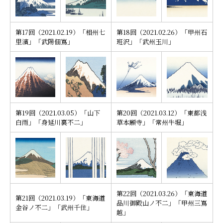
第17回（2021.02.19）「相州七
第18回（2021.02.26）「甲州石
里濱」「武陽佃嶌」
班沢」「武州玉川」
第19回（2021.03.05）「山下
第20回（2021.03.12）「東都浅
白雨」「身延川裏不二」
草本願寺」「常州牛堀」
第22回（2021.03.26）「東海道
第21回（2021.03.19）「東海道
品川御殿山ノ不二」「甲州三嶌
金谷ノ不二」「武州千住」
越」