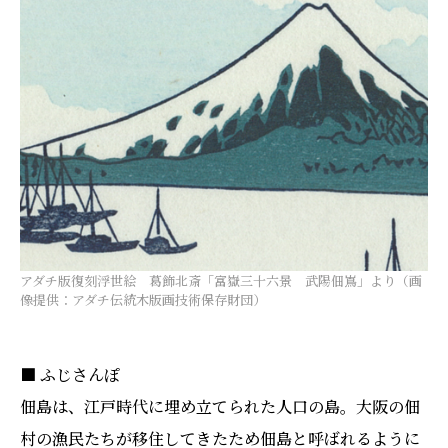
アダチ版復刻浮世絵 葛飾北斎「富嶽三十六景 武陽佃嶌」より（画
像提供：アダチ伝統木版画技術保存財団）
■ ふじさんぽ
佃島は、江戸時代に埋め立てられた人口の島。大阪の佃
村の漁民たちが移住してきたため佃島と呼ばれるように