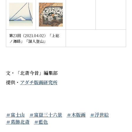
第23回（2021.04.02）「上総
ノ海路」「諸人登山」
文・「北斎今昔」編集部
提供・
アダチ版画研究所
＃富士山
＃富嶽三十六景
＃木版画
＃浮世絵
＃葛飾北斎
＃藍色