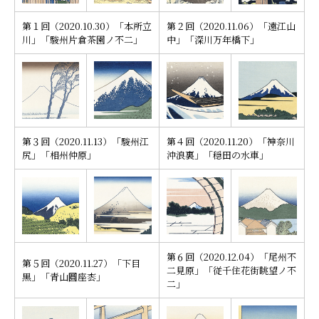
第１回（2020.10.30）「本所立
第２回（2020.11.06）「遠江山
川」「駿州片倉茶園ノ不二」
中」「深川万年橋下」
□□□□
第３回（2020.11.13）「駿州江
第４回（2020.11.20）「神奈川
尻」「相州仲原」
沖浪裏」「穏田の水車」
第６回（2020.12.04）「尾州不
第５回（2020.11.27）「下目
二見原」「従千住花街眺望ノ不
黒」「青山圓座枩」
二」