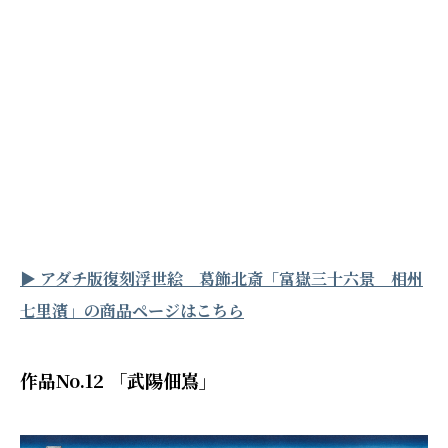
▶︎ アダチ版復刻浮世絵 葛飾北斎「富嶽三十六景 相州
七里濱」の商品ページはこちら
作品No.12 「武陽佃嶌」