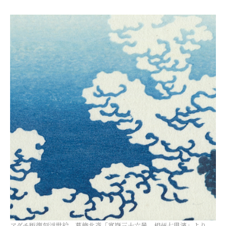
アダチ版復刻浮世絵 葛飾北斎「富嶽三十六景 相州七里濱」より