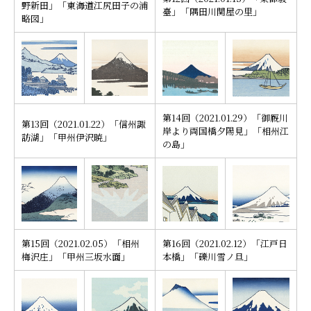
野新田」「東海道江尻田子の浦
臺」「隅田川関屋の里」
略図」
第14回（2021.01.29）「御厩川
第13回（2021.01.22）「信州諏
岸より両国橋夕陽見」「相州江
訪湖」「甲州伊沢暁」
の島」
第15回（2021.02.05）「相州
第16回（2021.02.12）「江戸日
梅沢庄」「甲州三坂水面」
本橋」「礫川雪ノ旦」