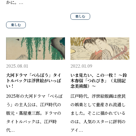
かに。...
楽しむ
楽しむ
2025.08.01
2022.01.09
大河ドラマ「べらぼう」タイ
いま見たい、この一枚！ 〜鈴
トルバックは浮世絵がいっぱ
木春信「つれびき」（太田記
い！
念美術館）〜
2025年の大河ドラマ「べらぼ
江戸時代、浮世絵版画は庶民
う」の主人公は、江戸時代の
の娯楽として量産され流通し
版元・蔦屋重三郎。ドラマの
ました。そこに描かれている
タイトルバックは、江戸時
のは、人気のスターに評判の
代...
アイ...