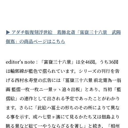
▶︎ アダチ版復刻浮世絵 葛飾北斎「富嶽三十六景 武陽
佃嶌」の商品ページはこちら
editor's note：「富嶽三十六景」は全46図。うち36図
は輪郭線が藍色で摺られています。シリーズの刊行を告
げる西村永寿堂の広告には「冨嶽三十六景 前北齋為一翁
画 藍摺一枚一枚ニ一景ッヽ追々出板」とあり、当初「藍
摺絵」の連作として出される予定であったことがわかり
ます。さらに「此絵ハ冨士の形ちのその所によりて異な
る事を示す、或ハ七里ヶ濱にて見るかたち又は佃島より
眺る景など総て一やうならざるを著し」と続き、「相州