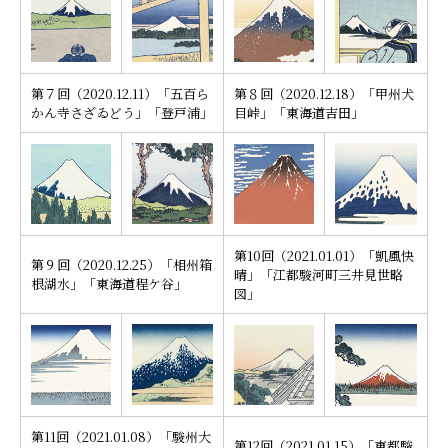
第７回（2020.12.11）「五百ら
第８回（2020.12.18）「甲州犬
かん寺さざゐどう」「登戸浦」
目峠」「東海道吉田」
第10回（2021.01.01）「凱風快
第９回（2020.12.25）「相州箱
晴」「江都駿河町三井見世略
根湖水」「東海道程ケ谷」
図」
第11回（2021.01.08）「駿州大
第12回（2021.01.15）「東都駿